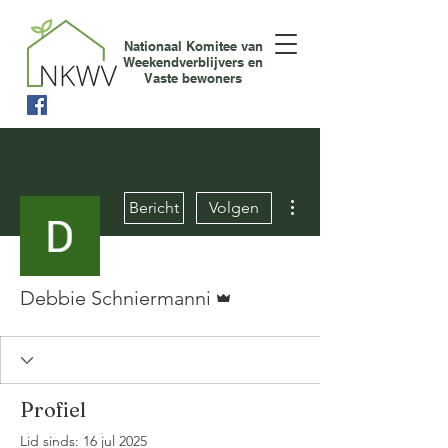
Nationaal Komitee van
Weekendverblijvers en
Vaste bewoners
Meer acties
Bericht
Volgen
Beheerder
Debbie Schniermanni
Profiel
Lid sinds: 16 jul 2025