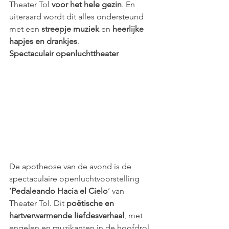
Theater Tol 
voor het hele gezin
. En 
uiteraard wordt dit alles ondersteund 
met een 
streepje muziek
 en 
heerlijke 
hapjes en drankjes
.
Spectaculair openluchttheater
De apotheose van de avond is de 
spectaculaire openluchtvoorstelling 
‘
Pedaleando Hacia el Cielo
’ van 
Theater Tol. Dit 
poëtische en 
hartverwarmende liefdesverhaal
, met 
engelen en muzikanten in de hoofdrol, 