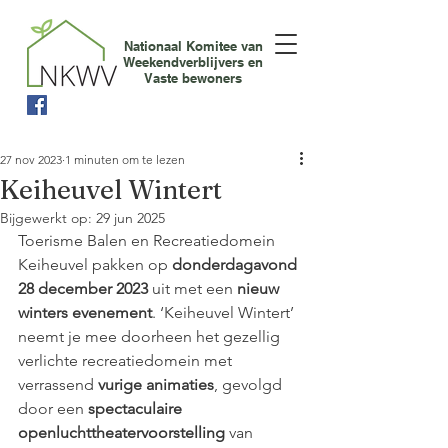
Nationaal Komitee van
Weekendverblijvers en
Vaste bewoners
27 nov 2023
1 minuten om te lezen
Keiheuvel Wintert
Bijgewerkt op:
29 jun 2025
Toerisme Balen en Recreatiedomein 
Keiheuvel pakken op 
donderdagavond 
28 december 2023
 uit met een 
nieuw 
winters evenement
. ‘Keiheuvel Wintert’ 
neemt je mee doorheen het gezellig 
verlichte recreatiedomein met 
verrassend 
vurige animaties
, gevolgd 
door een 
spectaculaire 
openluchttheatervoorstelling
 van 