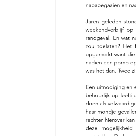
napapegaaien en na
Jaren geleden stond
weekendverblijf op
randgeval. En wat no
zou toelaten? Het 
opgemerkt want die s
nadien een pomp op 
was het dan. Twee zi
Een uitnodiging en 
behoorlijk op leeft
doen als volwaardig
haar mondje gevallen
rechter hierover ka
deze mogelijkheid