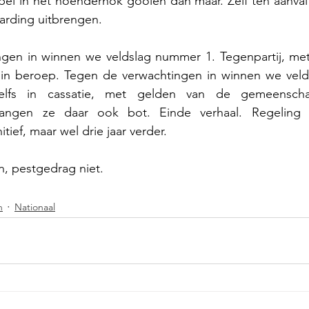
pel in het hoenderhok gooien dan maar. Zelf ten aanval
rding uitbrengen. 
gen in winnen we veldslag nummer 1. Tegenpartij, met
in beroep. Tegen de verwachtingen in winnen we veld
zelfs in cassatie, met gelden van de gemeenscha
vangen ze daar ook bot. Einde verhaal. Regeling v
itief, maar wel drie jaar verder.
n, pestgedrag niet.
n
Nationaal