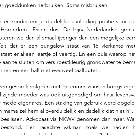
ar goeddunken herbruiken. Soms misbruiken.
 er zonder enige duidelijke aanleiding politie voor de
 Horendonk. Essen dus. De bijna-Nederlandse grens.
teren we dan allemaal ijveriger dan een mogelijke carri
feit dat er een bungalow staat van 16 vierkante me
taat er al een jaartje of veertig. En een buis waarop het
aan te sluiten om vers roestkleurig grondwater te bema
nnen en een half met evenveel taalfouten.
een gesprek volgden met de commissaris in hoogsteigen
ijd zijnde moeder was ook uitgenodigd om haar levensve
e mede-eigenares. Een staking van gebruik werd opgeleg
 mama zei hem al overduidelijk en dadelijk dat niet hij, 
n beslissen. Advocaat via NKWV genomen dan maar. Waa
 bestond. Een rasechte vakman zoals we nadien 