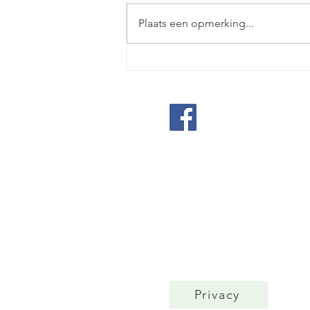
Plaats een opmerking...
WORG bepaling
schadevergoeding
Nationaal Kom
Weekendverbli
Vaste bewoner
BTW
Ondernemingsnumme
Ondernemingsrechtbank
Privacy