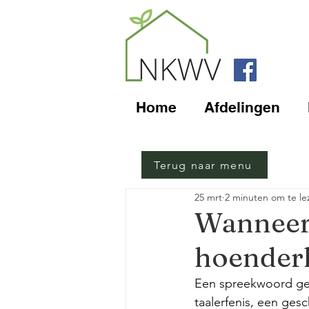
Home
Afdelingen
Terug naar menu
25 mrt
2 minuten om te le
Wanneer 
hoender
Een spreekwoord gebr
taalerfenis, een ges