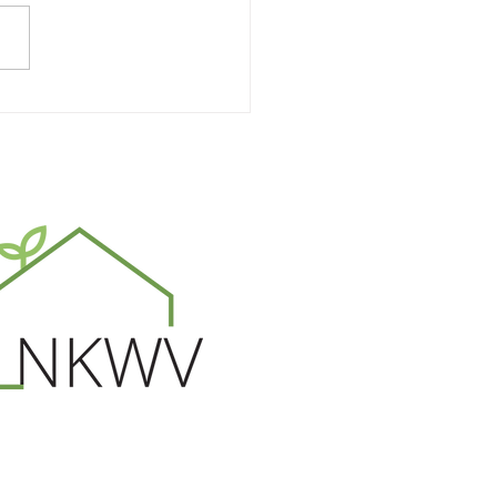
lijden De Heer Pol
s