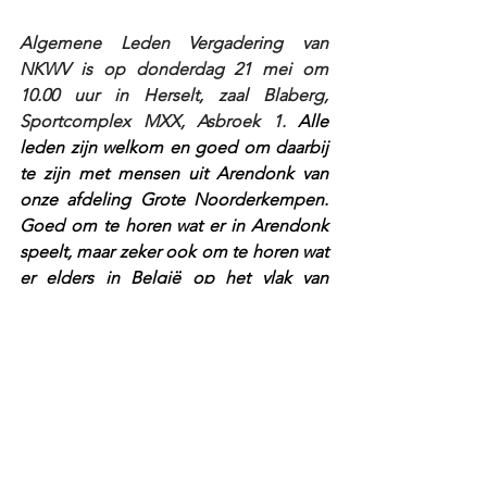
Algemene Leden Vergadering van 
NKWV is op donderdag 21 mei om 
10.00 uur in Herselt, zaal Blaberg, 
Sportcomplex MXX, Asbroek 1. 
Alle 
leden zijn welkom en goed om daarbij 
te zijn met mensen uit Arendonk van 
onze afdeling Grote Noorderkempen. 
Goed om te horen wat er in Arendonk 
speelt, maar zeker ook om te horen wat 
er elders in België op het vlak van 
‘weekendverblijven’ aan de hand is. Wat 
is er mogelijk en wat niet? Wat kan 
NKWV en wat niet? Welke (financiële) 
bijdragen kunnen wel en niet? Gelieve 
vooraf uw deelname te melden aan 
secretariaat NKWV nationaal via 
mailadres
: 
secretariaat.nkwv@gmail.com