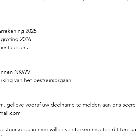
rrekening 2025
groting 2026
 bestuurders
lannen NKWV
erking van het bestuursorgaan
om, gelieve vooraf uw deelname te melden aan ons secreta
mail.com
estuursorgaan mee willen versterken moeten dit ten laa