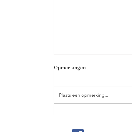
Opmerkingen
Plaats een opmerking...
WORG bepaling
schadevergoeding