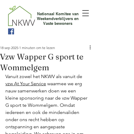
Nationaal Komitee van
Weekendverblijvers en
Vaste bewoners
18 sep 2025
1 minuten om te lezen
Vzw Wapper G sport te
Wommelgem
Vanuit zowel het NKWV als vanuit de 
vzw At Your Service
 waarmee we erg 
nauw samenwerken doen we een 
kleine sponsoring naar de vzw Wapper 
G sport te Wommelgem. Omdat 
iedereen en ook de mindervaliden 
onder ons recht hebben op 
ontspanning en aangepaste 
begeleiding. We schreven ons in om 