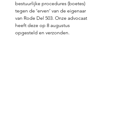
bestuurlijke procedures (boetes) 
tegen de ‘erven’ van de eigenaar 
van Rode Del 503. Onze advocaat 
heeft deze op 8 augustus 
opgesteld en verzonden. 
Dan staat er de rechtszitting van 
vrijdag 26 september 2025 bij de 
rechtbank Turnhout gepland. In 
deze rechtszitting zal onze 
advocaat zijn  pleidooi houden 
om de aanmaningen voor wat 
betreft de eigenaren cluster 4/5 
van tafel te krijgen. Ongetwijfeld 
heeft onze advocaat hiervoor al 
veel gereed, maar hiervoor zal ook 
een update met de laatst 
mogelijke informatie van belang 
zijn.