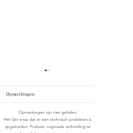
Opmerkingen
Opmerkingen zijn niet geladen
Wanneer gooide je een
Ik herinner me
Het lijkt erop dat er een technisch probleem is
knuppel in het
buitenverblijf i
opgetreden. Probeer nogmaals verbinding te
hoenderhok?
Kasterlee