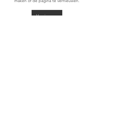
maken of de pagina te vernieuwen.
Vernieuwen
Terug naar menu
Nationaal Komitee van
Weekendverblijvers en
Vaste bewoners