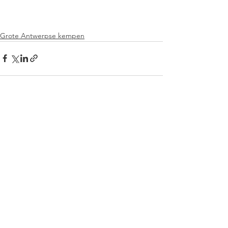
Grote Antwerpse kempen
Alles weergeven
Recente blogposts